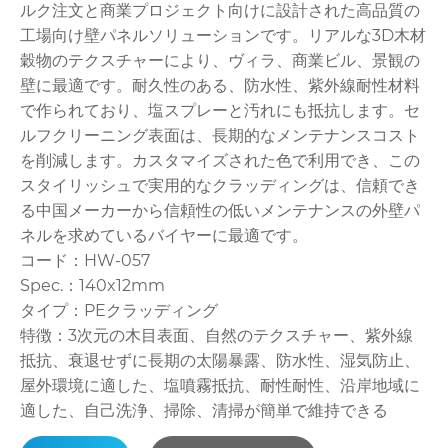
ルク注文と商業プロジェクト向けに設計された高品質の
工場向け壁パネルソリューションです。リアルな3D木材
穀物のテクスチャーにより、ヴィラ、商業ビル、景観の
壁に最適です。耐久性のある、防水性、紫外線耐性材料
で作られており、塩スプレーと汚れにも抵抗します。セ
ルフクリーニング表面は、長期的なメンテナンスコスト
を削減します。カスタマイズされた色で利用でき、この
スタイリッシュで実用的なクラッディングは、信頼でき
る中国メーカーから信頼性の低いメンテナンスの外壁パ
ネルを求めているバイヤーに最適です。
コード：HW-057
Spec.：140x12mm
タイプ：PEクラッディング
特徴：3次元の木目表面、自然のテクスチャー、紫外線
抵抗、衰退せずに長期の太陽暴露、防水性、湿気防止、
屋外環境に適した、塩噴霧抵抗、耐性耐性、沿岸地域に
適した、自己洗浄、掃除、清掃が簡単で維持できる