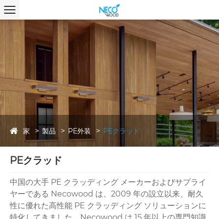
家
製品
PE外装
PEクラッド
PEクラッド
中国の大手 PE クラッディング メーカーおよびサプライ
ヤーである Necowood は、2009 年の設立以来、耐久
性に優れた高性能 PE クラッディング ソリューションに
特化してきました。Necowood は 15 年以上の専門知識