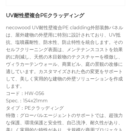
UV耐性壁複合PEクラッディング
necowood UV耐性壁複合PE cladding外部装飾パネル
は、屋外建物の外壁用に特別に設計されており、UV抵
抗、塩噴霧耐性、防水性、防止特性を統合します。その
セルフクリーニング表面は、メンテナンスコストを効果
的に削減し、天然の木目穀物のテクスチャーを模倣し、
ヴィラカーテンウォール、商業ビル、庭の景観の改修に
適しています。カスタマイズされた色の変更をサポート
して、美しく実用的な建物の外壁ソリューションを作成
します。
コード：HW-056
Spec.：154x21mm
タイプ：PEクラッディング
特徴：グローバルエージェントのサポートでは、超強力
な保護、環境保護と安全性、自己洗浄、耐久性があり、
美しく実用的な特性があり、大規模な商用プロジェクト