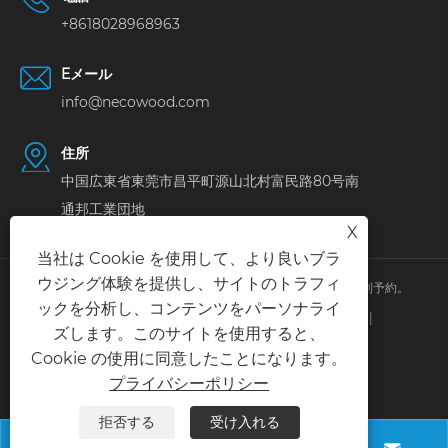
+8618028968963
Eメール
info@necowood.com
住所
中国広東省東莞市昌平町源山北村富民路80号南
通邦工業団地
X
当社は Cookie を使用して、より良いブラ
ウジング体験を提供し、サイトのトラフィ
著作権 © 2025 東莞市林宏建築装飾材料有限公司すべての権利予約。 
ックを分析し、コンテンツをパーソナライ
Links
|
Sitemap
|
RSS
|
XML
|
プライバシーポリシー
|
ズします。このサイトを使用すると、
Cookie の使用に同意したことになります。
プライバシーポリシー
拒否する
受け入れる