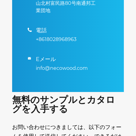
山北村富民路80号南通邦工
業団地
電話

+8618028968963
Eメール

info@necowood.com
無料のサンプルとカタロ
グを入手する
お問い合わせにつきましては、以下のフォー