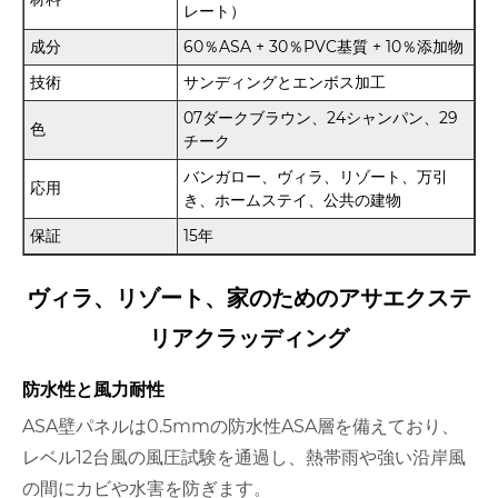
レート）
成分
60％ASA + 30％PVC基質 + 10％添加物
技術
サンディングとエンボス加工
07ダークブラウン、24シャンパン、29
色
チーク
バンガロー、ヴィラ、リゾート、万引
応用
き、ホームステイ、公共の建物
保証
15年
ヴィラ、リゾート、家のためのアサエクステ
リアクラッディング
防水性と風力耐性
ASA壁パネルは0.5mmの防水性ASA層を備えており、
レベル12台風の風圧試験を通過し、熱帯雨や強い沿岸風
の間にカビや水害を防ぎます。