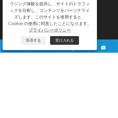
ウジング体験を提供し、サイトのトラフィ
送信
ックを分析し、コンテンツをパーソナライ
ズします。このサイトを使用すると、
Cookie の使用に同意したことになります。
プライバシーポリシー
お問い合わせ
拒否する
受け入れる




電話
+8618028968963
Eメール
info@necowood.com
住所
中国広東省東莞市昌平町源山北村富民路80号南
通邦工業団地