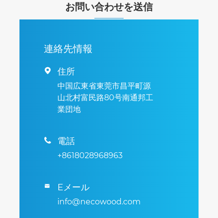
お問い合わせを送信
連絡先情報
住所

中国広東省東莞市昌平町源
山北村富民路80号南通邦工
業団地
電話

+8618028968963
Eメール

info@necowood.com