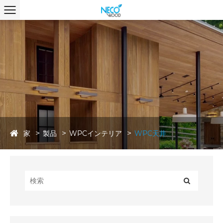
家
製品
WPCインテリア
WPC天井