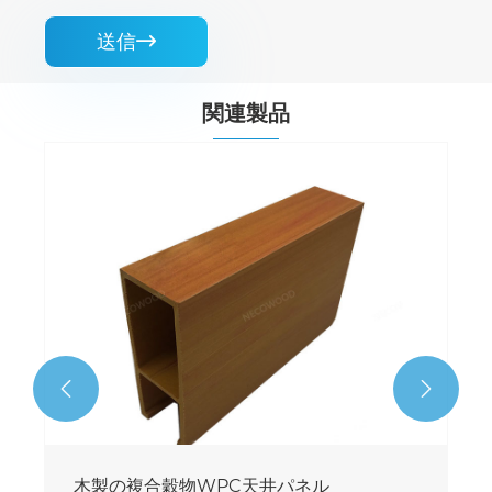
送信

関連製品


簡単にインストールする木材Batten WPC