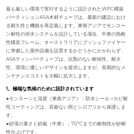
最も厳しい環境で実行するように設計されたWPC構築
パーティションASA木材チューブは、最新の建設におけ
る耐久性と機能を再定義します。東南アジアでモンスー
ン耐性の排水システムを設計している場合、中東の熱耐
性構造フレーム、オーストラリアにブッシュファイヤー
に準拠した屋外設備を設置するかどうかにかかわらず、
ASAティンバーチューブは、比類のない耐候性、耐火
性、環境に優しいデザインを提供しますが、長期的なメ
ンテナンスコストを大幅に拡大します。
1。極端な気候のために設計されています
●モンスーンと湿度（東南アジア）：防水シール +カビ耐
性コーティングは、容赦ない雨とシロアリから保護しま
す。
●砂漠の暑さと砂嵐（中東）：70°Cまでの耐熱性が砂耐
性仕上げです。