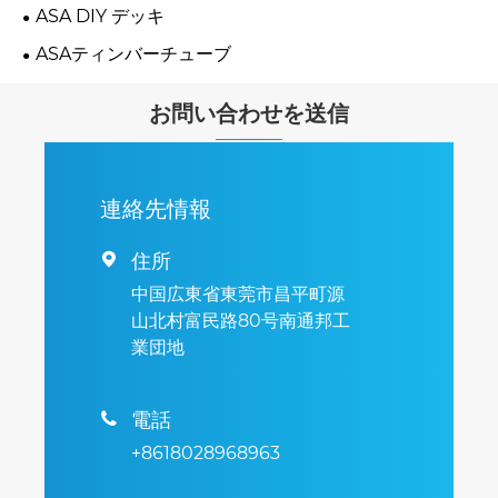
ASA DIY デッキ
ASAティンバーチューブ
お問い合わせを送信
連絡先情報
住所

中国広東省東莞市昌平町源
山北村富民路80号南通邦工
業団地
電話

+8618028968963