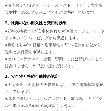
●沿岸および山火事ゾーン（オーストラリア）：塩水腐
食耐性 + 3959ブッシュファイアに準拠しています。
2。比類のない耐久性と費用対効果
●25年の寿命：UV安定化されたASA層は、フェード、ク
ラッキング、ワーピングから保護します。
●鋼鉄より40％軽量：耐衝撃性を30％増加させながら、
送料と人件費を削減します。
●ゼロメンテナンス：塗装、密閉、または錆びないもの
はありません - 水で洗い流すだけです。
3。安全性と持続可能性の認定
●火災安全：B1定格の火炎遅延は、世界の建築基準を満
たしています。
●環境に優しい：ホルムアルデヒド、重金属、リサイク
ル可能（SGS/Greentag認定）がない。